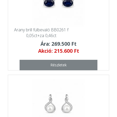
Arany brill fülbevaló BB0261 f
0,05ct+za 0,46ct
Ára: 269.500 Ft
Akció: 215.600 Ft
Részletek