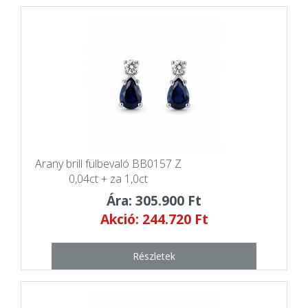
Arany brill fülbevaló BB0157 Z
0,04ct + za 1,0ct
Ára: 305.900 Ft
Akció: 244.720 Ft
Részletek