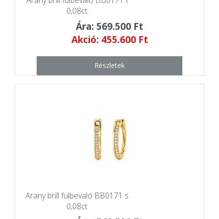
0,08ct
Ára: 569.500 Ft
Akció: 455.600 Ft
Részletek
Arany brill fülbevaló BB0171 s
0,08ct