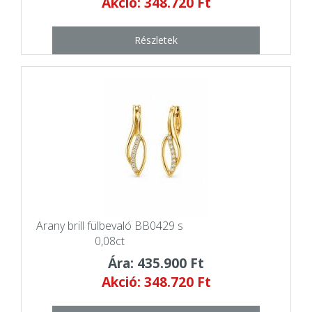
Akció: 348.720 Ft
Részletek
Arany brill fülbevaló BB0429 s
0,08ct
Ára: 435.900 Ft
Akció: 348.720 Ft