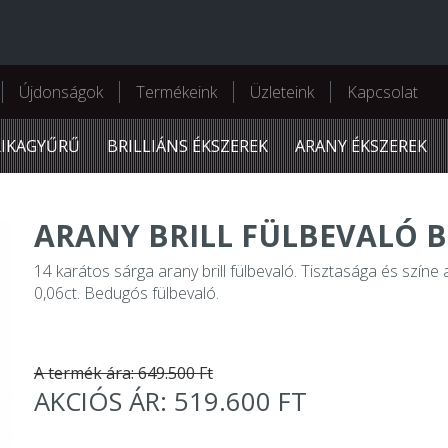
Újdonságok
Termékeink
Üzleteink
Kapcsolat
RIKAGYŰRŰ
BRILLIÁNS ÉKSZEREK
ARANY ÉKSZEREK
ARANY BRILL FÜLBEVALÓ BB
14 karátos sárga arany brill fülbevaló. Tisztasága és színe
0,06ct. Bedugós fülbevaló.
A termék ára: 649.500 Ft
AKCIÓS ÁR: 519.600 FT