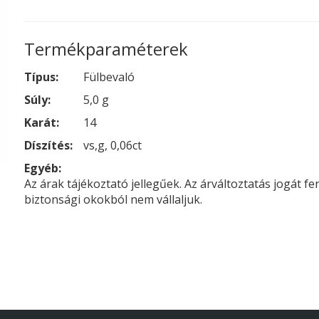
Termékparaméterek
Típus:
Fülbevaló
Súly:
5,0 g
Karát:
14
Díszítés:
vs,g, 0,06ct
Egyéb:
Az árak tájékoztató jellegűek. Az árváltoztatás jogát f
biztonsági okokból nem vállaljuk.