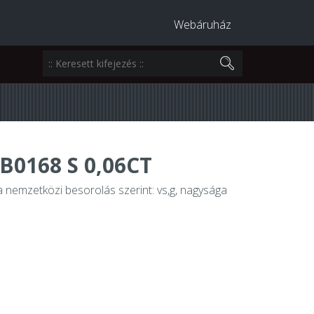
Webáruház
0168 S 0,06CT
 a nemzetközi besorolás szerint: vs,g, nagysága