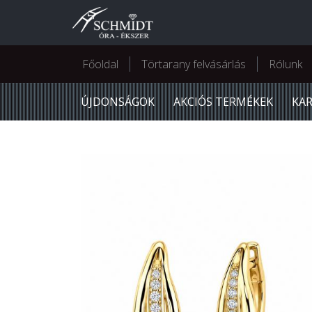
Főoldal
Törtarany felvásárlás
Rólunk
ÚJDONSÁGOK
AKCIÓS TERMÉKEK
KA