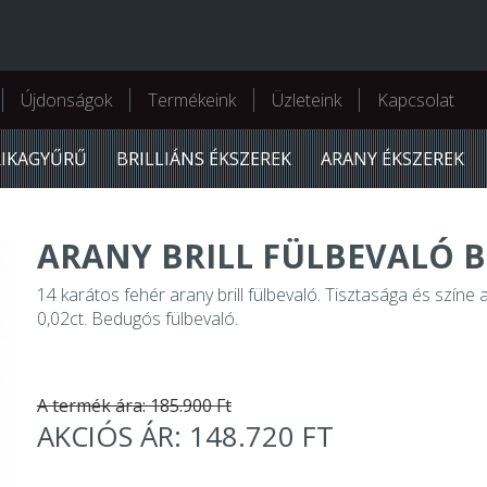
Újdonságok
Termékeink
Üzleteink
Kapcsolat
RIKAGYŰRŰ
BRILLIÁNS ÉKSZEREK
ARANY ÉKSZEREK
ARANY BRILL FÜLBEVALÓ BB
14 karátos fehér arany brill fülbevaló. Tisztasága és színe
0,02ct. Bedugós fülbevaló.
A termék ára: 185.900 Ft
AKCIÓS ÁR: 148.720 FT