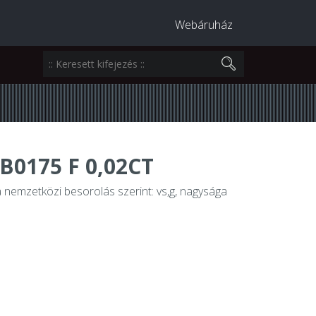
Webáruház
0175 F 0,02CT
 a nemzetközi besorolás szerint: vs,g, nagysága