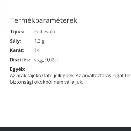
Termékparaméterek
Típus:
Fülbevaló
Súly:
1,3 g
Karát:
14
Díszítés:
vs,g, 0,02ct
Egyéb:
Az árak tájékoztató jellegűek. Az árváltoztatás jogát f
biztonsági okokból nem vállaljuk.