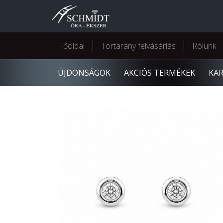
Főoldal
Törtarany felvásárlás
Rólunk
ÚJDONSÁGOK
AKCIÓS TERMÉKEK
KA