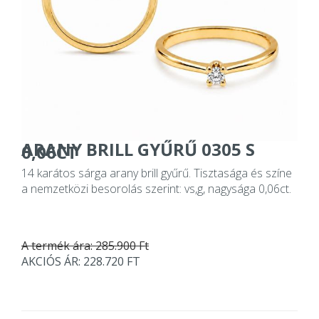
ARANY BRILL GYŰRŰ 0305 S
0,06CT
14 karátos sárga arany brill gyűrű. Tisztasága és színe
a nemzetközi besorolás szerint: vs,g, nagysága 0,06ct.
A termék ára: 285.900 Ft
AKCIÓS ÁR: 228.720 FT