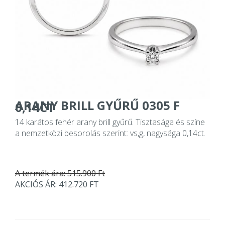
ARANY BRILL GYŰRŰ 0305 F
0,14CT
14 karátos fehér arany brill gyűrű. Tisztasága és színe
a nemzetközi besorolás szerint: vs,g, nagysága 0,14ct.
A termék ára: 515.900 Ft
AKCIÓS ÁR: 412.720 FT