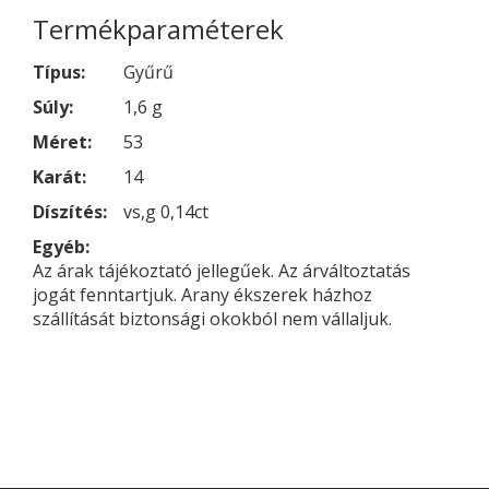
Termékparaméterek
Típus:
Gyűrű
Súly:
1,6 g
Méret:
53
Karát:
14
Díszítés:
vs,g 0,14ct
Egyéb:
Az árak tájékoztató jellegűek. Az árváltoztatás
jogát fenntartjuk. Arany ékszerek házhoz
szállítását biztonsági okokból nem vállaljuk.