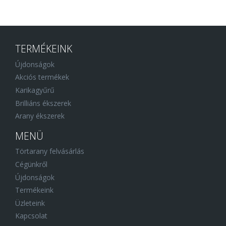
TERMÉKEINK
Újdonságok
Akciós termékek
Karikagyűrű
Brilliáns ékszerek
Arany ékszerek
MENÜ
Törtarany felvásárlás
Cégünkről
Újdonságok
Termékeink
Üzleteink
Kapcsolat