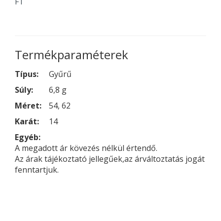
FT
Termékparaméterek
Típus:
Gyűrű
Súly:
6,8 g
Méret:
54, 62
Karát:
14
Egyéb:
A megadott ár kövezés nélkül értendő.
Az árak tájékoztató jellegűek,az árváltoztatás jogát
fenntartjuk.