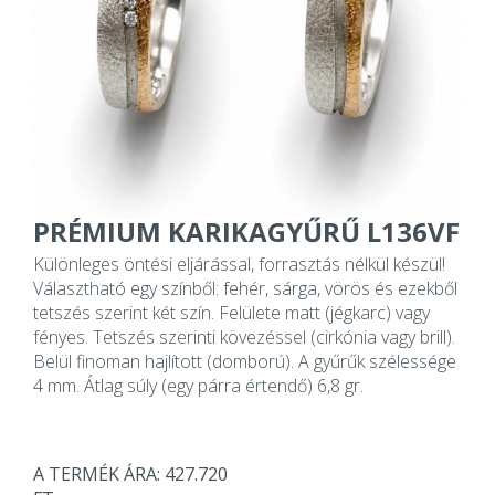
PRÉMIUM KARIKAGYŰRŰ L136VF
Különleges öntési eljárással, forrasztás nélkül készül!
Választható egy színből: fehér, sárga, vörös és ezekből
tetszés szerint két szín. Felülete matt (jégkarc) vagy
fényes. Tetszés szerinti kövezéssel (cirkónia vagy brill).
Belül finoman hajlított (domború). A gyűrűk szélessége
4 mm. Átlag súly (egy párra értendő) 6,8 gr.
A TERMÉK ÁRA: 427.720