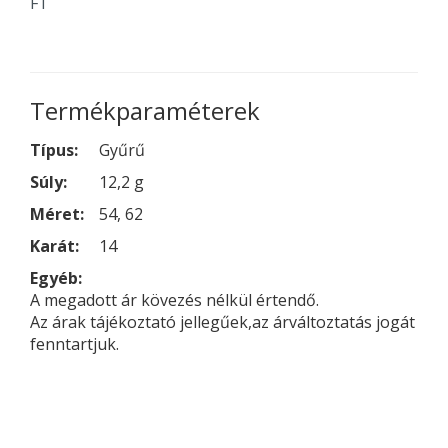
FT
Termékparaméterek
Típus:
Gyűrű
Súly:
12,2 g
Méret:
54, 62
Karát:
14
Egyéb:
A megadott ár kövezés nélkül értendő.
Az árak tájékoztató jellegűek,az árváltoztatás jogát
fenntartjuk.