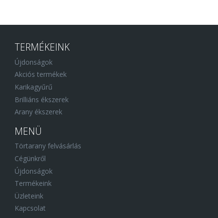
TERMÉKEINK
Újdonságok
Akciós termékek
Karikagyűrű
Brilliáns ékszerek
Arany ékszerek
MENÜ
Törtarany felvásárlás
Cégünkről
Újdonságok
Termékeink
Üzleteink
Kapcsolat