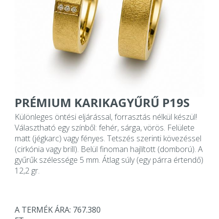
PRÉMIUM KARIKAGYŰRŰ P19S
Különleges öntési eljárással, forrasztás nélkül készül!
Választható egy színből: fehér, sárga, vörös. Felülete
matt (jégkarc) vagy fényes. Tetszés szerinti kövezéssel
(cirkónia vagy brill). Belül finoman hajlított (domború). A
gyűrűk szélessége 5 mm. Átlag súly (egy párra értendő)
12,2 gr.
A TERMÉK ÁRA: 767.380