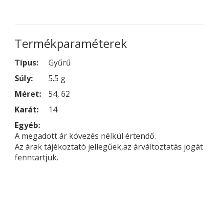
Termékparaméterek
Típus:
Gyűrű
Súly:
5.5 g
Méret:
54, 62
Karát:
14
Egyéb:
A megadott ár kövezés nélkül értendő.
Az árak tájékoztató jellegűek,az árváltoztatás jogát
fenntartjuk.