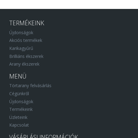
TERMÉKEINK
Újdonságok
Akciós termékek
Karikagyűrű
Brilliáns ékszerek
Arany ékszerek
MENÜ
Törtarany felvásárlás
Cégünkről
Újdonságok
Termékeink
Üzleteink
Kapcsolat
VÁSÁRLÁSI INFORMÁCIÓK