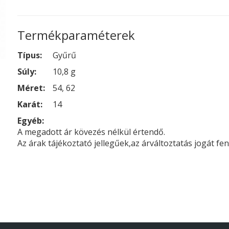
Termékparaméterek
Típus:
Gyűrű
Súly:
10,8 g
Méret:
54, 62
Karát:
14
Egyéb:
A megadott ár kövezés nélkül értendő.
Az árak tájékoztató jellegűek,az árváltoztatás jogát fen