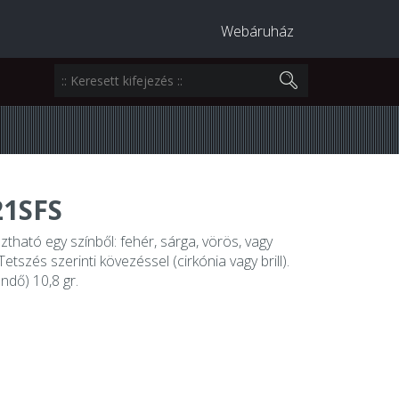
Webáruház
1SFS
sztható egy színből: fehér, sárga, vörös, vagy
etszés szerinti kövezéssel (cirkónia vagy brill).
ndő) 10,8 gr.