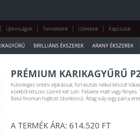
Újdonságok
Termékeink
Üzleteink
Kapcsolat
RIKAGYŰRŰ
BRILLIÁNS ÉKSZEREK
ARANY ÉKSZEREK
PRÉMIUM KARIKAGYŰRŰ P2
Különleges öntési eljárással, forrasztás nélkül készül! Vála
ezekből tetszés szerint két szín. Felülete matt vagy fényes. T
Belül finoman hajlított (domború). Átlag súly (egy párra érte
A TERMÉK ÁRA: 614.520 FT