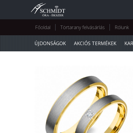
Főoldal
Törtarany felvásárlás
Rólunk
ÚJDONSÁGOK
AKCIÓS TERMÉKEK
KA