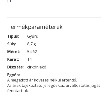
FT
Termékparaméterek
Típus:
Gyűrű
Súly:
8,7 g
Méret:
54,62
Karát:
14
Díszítés:
cirkóniakő
Egyéb:
A megadott ár kövezés nélkül értendő.
Az árak tájékoztató jellegűek,az árváltoztatás jogát
fenntartjuk.