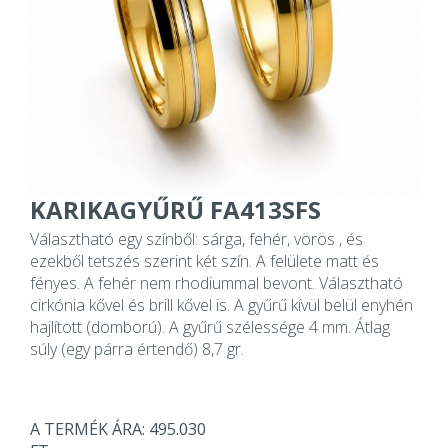
KARIKAGYŰRŰ FA413SFS
Választható egy színből: sárga, fehér, vörös , és
ezekből tetszés szerint két szín. A felülete matt és
fényes. A fehér nem rhodiummal bevont. Választható
cirkónia kővel és brill kővel is. A gyűrű kívül belül enyhén
hajlított (domború). A gyűrű szélessége 4 mm. Átlag
súly (egy párra értendő) 8,7 gr.
A TERMÉK ÁRA: 495.030