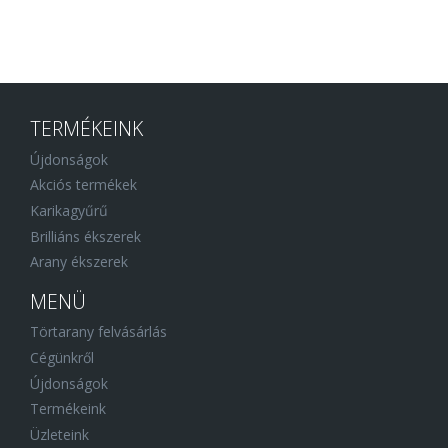
TERMÉKEINK
Újdonságok
Akciós termékek
Karikagyűrű
Brilliáns ékszerek
Arany ékszerek
MENÜ
Törtarany felvásárlás
Cégünkről
Újdonságok
Termékeink
Üzleteink