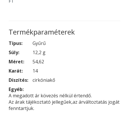
FT
Termékparaméterek
Típus:
Gyűrű
Súly:
12,2 g
Méret:
54,62
Karát:
14
Díszítés:
cirkóniakő
Egyéb:
A megadott ár kövezés nélkül értendő.
Az árak tájékoztató jellegűek,az árváltoztatás jogát
fenntartjuk.