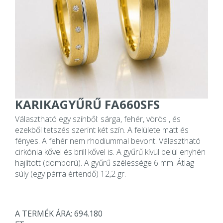
KARIKAGYŰRŰ FA660SFS
Választható egy színből: sárga, fehér, vörös , és
ezekből tetszés szerint két szín. A felülete matt és
fényes. A fehér nem rhodiummal bevont. Választható
cirkónia kővel és brill kővel is. A gyűrű kívül belül enyhén
hajlított (domború). A gyűrű szélessége 6 mm. Átlag
súly (egy párra értendő) 12,2 gr.
A TERMÉK ÁRA: 694.180