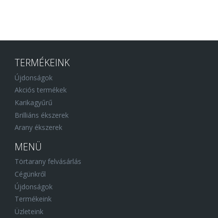
TERMÉKEINK
Újdonságok
Akciós termékek
Karikagyűrű
Brilliáns ékszerek
Arany ékszerek
MENÜ
Törtarany felvásárlás
Cégünkről
Újdonságok
Termékeink
Üzleteink