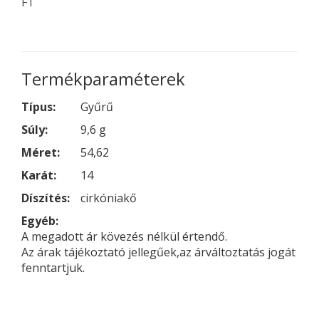
FT
Termékparaméterek
Típus:
Gyűrű
Súly:
9,6 g
Méret:
54,62
Karát:
14
Díszítés:
cirkóniakő
Egyéb:
A megadott ár kövezés nélkül értendő.
Az árak tájékoztató jellegűek,az árváltoztatás jogát
fenntartjuk.