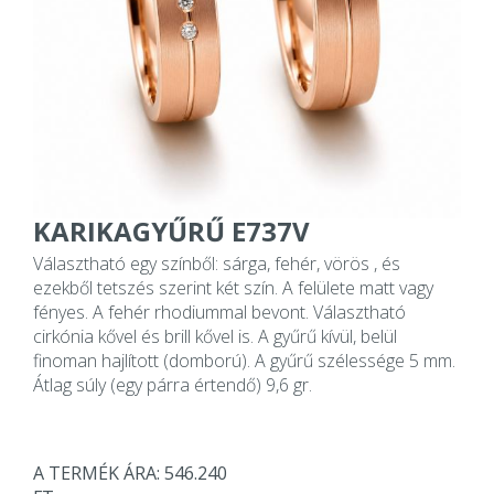
KARIKAGYŰRŰ E737V
Választható egy színből: sárga, fehér, vörös , és
ezekből tetszés szerint két szín. A felülete matt vagy
fényes. A fehér rhodiummal bevont. Választható
cirkónia kővel és brill kővel is. A gyűrű kívül, belül
finoman hajlított (domború). A gyűrű szélessége 5 mm.
Átlag súly (egy párra értendő) 9,6 gr.
A TERMÉK ÁRA: 546.240