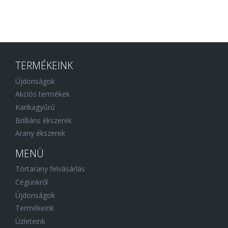
TERMÉKEINK
Újdonságok
Akciós termékek
Karikagyűrű
Brilliáns ékszerek
Arany ékszerek
MENÜ
Törtarany felvásárlás
Cégünkről
Újdonságok
Termékeink
Üzleteink