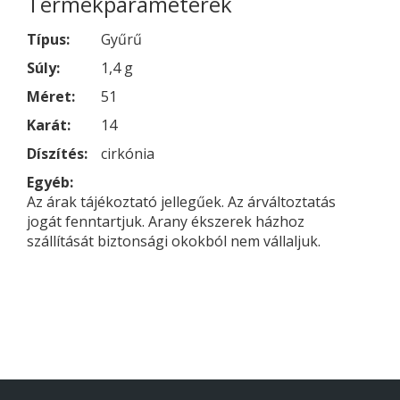
Termékparaméterek
Típus:
Gyűrű
Súly:
1,4 g
Méret:
51
Karát:
14
Díszítés:
cirkónia
Egyéb:
Az árak tájékoztató jellegűek. Az árváltoztatás
jogát fenntartjuk. Arany ékszerek házhoz
szállítását biztonsági okokból nem vállaljuk.