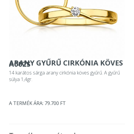
ARANY GYŰRŰ CIRKÓNIA KÖVES
A002S
14 karátos sárga arany cirkónia köves gyűrű. A gyűrű
súlya 1,4gr.
A TERMÉK ÁRA: 79.700 FT