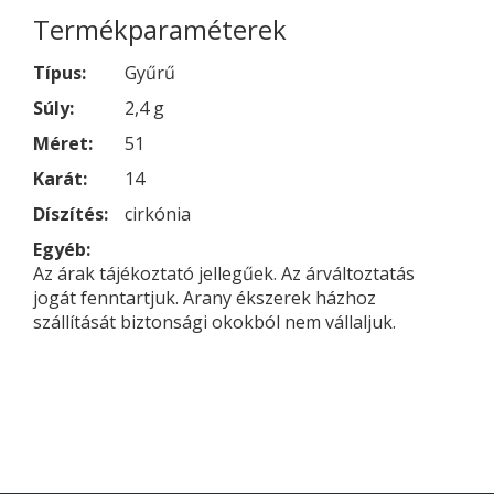
Termékparaméterek
Típus:
Gyűrű
Súly:
2,4 g
Méret:
51
Karát:
14
Díszítés:
cirkónia
Egyéb:
Az árak tájékoztató jellegűek. Az árváltoztatás
jogát fenntartjuk. Arany ékszerek házhoz
szállítását biztonsági okokból nem vállaljuk.