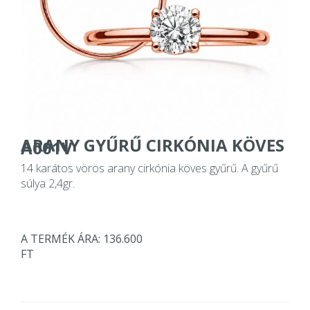
ARANY GYŰRŰ CIRKÓNIA KÖVES
A001V
14 karátos vörös arany cirkónia köves gyűrű. A gyűrű
súlya 2,4gr.
A TERMÉK ÁRA: 136.600
FT