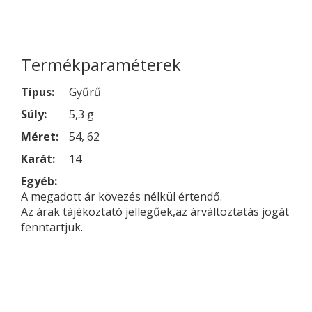
Termékparaméterek
Típus:
Gyűrű
Súly:
5,3 g
Méret:
54, 62
Karát:
14
Egyéb:
A megadott ár kövezés nélkül értendő.
Az árak tájékoztató jellegűek,az árváltoztatás jogát
fenntartjuk.