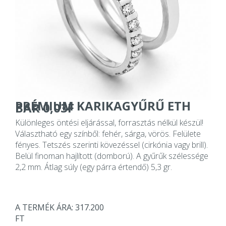
PRÉMIUM KARIKAGYŰRŰ ETH
BAR 0,03F
Különleges öntési eljárással, forrasztás nélkül készül!
Választható egy színből: fehér, sárga, vörös. Felülete
fényes. Tetszés szerinti kövezéssel (cirkónia vagy brill).
Belül finoman hajlított (domború). A gyűrűk szélessége
2,2 mm. Átlag súly (egy párra értendő) 5,3 gr.
A TERMÉK ÁRA: 317.200
FT