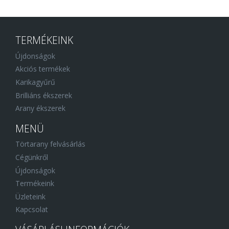
TERMÉKEINK
Újdonságok
Akciós termékek
Karikagyűrű
Brilliáns ékszerek
Arany ékszerek
MENÜ
Törtarany felvásárlás
Cégünkről
Újdonságok
Termékeink
Üzleteink
Kapcsolat