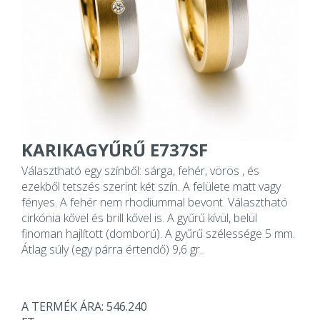
KARIKAGYŰRŰ E737SF
Választható egy színből: sárga, fehér, vörös , és
ezekből tetszés szerint két szín. A felülete matt vagy
fényes. A fehér nem rhodiummal bevont. Választható
cirkónia kővel és brill kővel is. A gyűrű kívül, belül
finoman hajlított (domború). A gyűrű szélessége 5 mm.
Átlag súly (egy párra értendő) 9,6 gr.
A TERMÉK ÁRA: 546.240