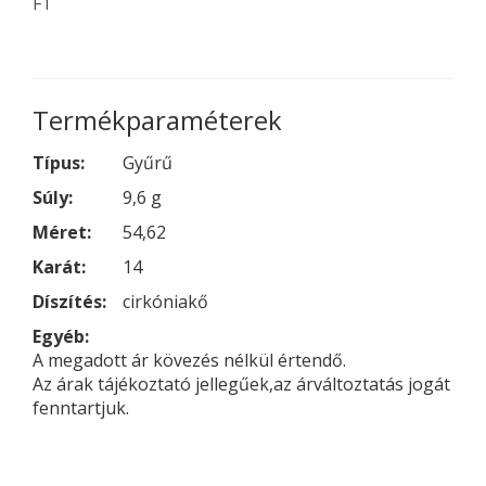
FT
Termékparaméterek
Típus:
Gyűrű
Súly:
9,6 g
Méret:
54,62
Karát:
14
Díszítés:
cirkóniakő
Egyéb:
A megadott ár kövezés nélkül értendő.
Az árak tájékoztató jellegűek,az árváltoztatás jogát
fenntartjuk.