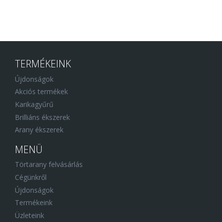
TERMÉKEINK
Újdonságok
Akciós termékek
Karikagyűrű
Brilliáns ékszerek
Arany ékszerek
MENÜ
Törtarany felvásárlás
Cégünkről
Újdonságok
Termékeink
Üzleteink