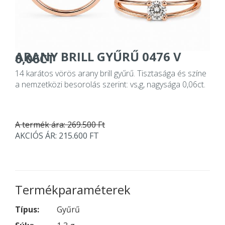
ARANY BRILL GYŰRŰ 0476 V
0,06CT
14 karátos vörös arany brill gyűrű. Tisztasága és színe
a nemzetközi besorolás szerint: vs,g, nagysága 0,06ct.
A termék ára: 269.500 Ft
AKCIÓS ÁR: 215.600 FT
Termékparaméterek
Típus:
Gyűrű