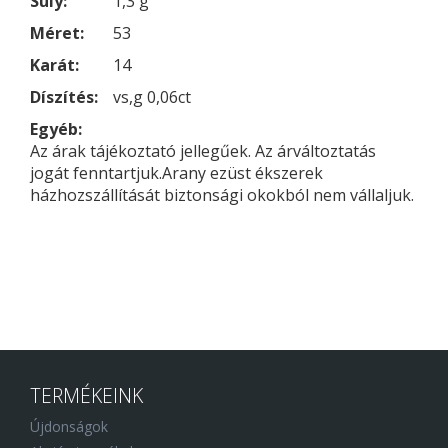
Súly:
1,3 g
Méret:
53
Karát:
14
Díszítés:
vs,g 0,06ct
Egyéb:
Az árak tájékoztató jellegűek. Az árváltoztatás
jogát fenntartjuk.Arany ezüst ékszerek
házhozszállítását biztonsági okokból nem vállaljuk.
TERMÉKEINK
Újdonságok