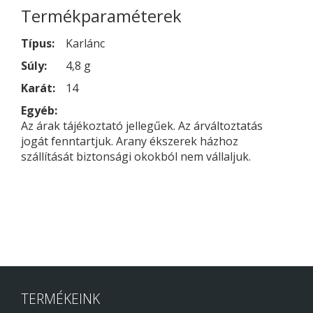
Termékparaméterek
Típus:
Karlánc
Súly:
4,8 g
Karát:
14
Egyéb:
Az árak tájékoztató jellegűek. Az árváltoztatás
jogát fenntartjuk. Arany ékszerek házhoz
szállítását biztonsági okokból nem vállaljuk.
TERMÉKEINK