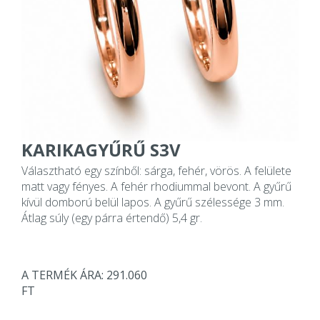
KARIKAGYŰRŰ S3V
Választható egy színből: sárga, fehér, vörös. A felülete
matt vagy fényes. A fehér rhodiummal bevont. A gyűrű
kívül domború belül lapos. A gyűrű szélessége 3 mm.
Átlag súly (egy párra értendő) 5,4 gr.
A TERMÉK ÁRA: 291.060
FT