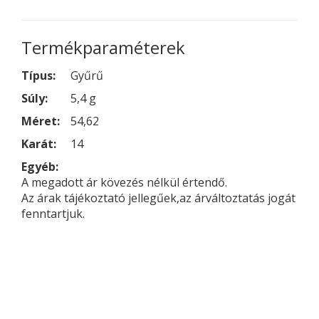
Termékparaméterek
Típus:
Gyűrű
Súly:
5,4 g
Méret:
54,62
Karát:
14
Egyéb:
A megadott ár kövezés nélkül értendő.
Az árak tájékoztató jellegűek,az árváltoztatás jogát
fenntartjuk.