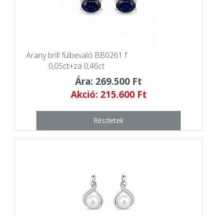
Arany brill fülbevaló BB0261 f
0,05ct+za 0,46ct
Ára: 269.500 Ft
Akció: 215.600 Ft
Részletek