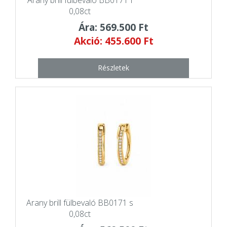
0,08ct
Ára: 569.500 Ft
Akció: 455.600 Ft
Részletek
Arany brill fülbevaló BB0171 s
0,08ct