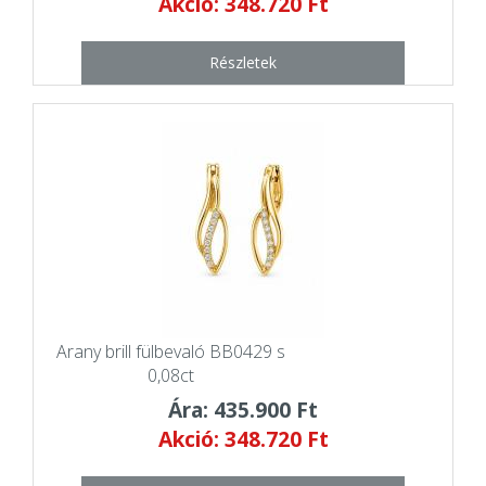
Akció: 348.720 Ft
Részletek
Arany brill fülbevaló BB0429 s
0,08ct
Ára: 435.900 Ft
Akció: 348.720 Ft