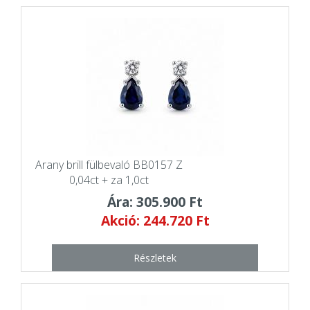
Arany brill fülbevaló BB0157 Z
0,04ct + za 1,0ct
Ára: 305.900 Ft
Akció: 244.720 Ft
Részletek