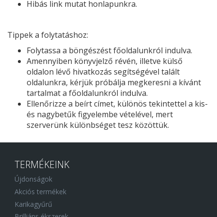
Hibás link mutat honlapunkra.
Tippek a folytatáshoz:
Folytassa a böngészést főoldalunkról indulva.
Amennyiben könyvjelző révén, illetve külső
oldalon lévő hivatkozás segítségével talált
oldalunkra, kérjük próbálja megkeresni a kívánt
tartalmat a főoldalunkról indulva.
Ellenőrizze a beírt címet, különös tekintettel a kis-
és nagybetűk figyelembe vételével, mert
szerverünk különbséget tesz közöttük.
TERMÉKEINK
Újdonságok
Akciós termékek
Karikagyűrű
Brilliáns ékszerek